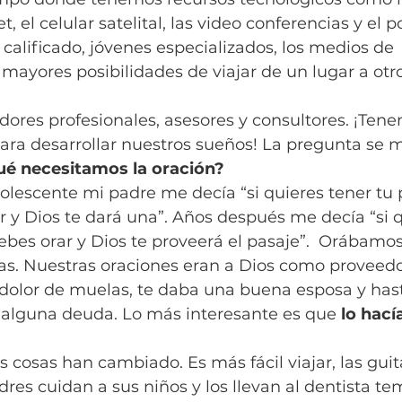
, el celular satelital, las video conferencias y el p
alificado, jóvenes especializados, los medios de 
ayores posibilidades de viajar de un lugar a otro
ores profesionales, asesores y consultores. ¡Tene
ara desarrollar nuestros sueños! La pregunta se m
ué necesitamos la oración?
lescente mi padre me decía “si quieres tener tu 
r y Dios te dará una”. Años después me decía “si qu
ebes orar y Dios te proveerá el pasaje”.  Orábamo
as. Nuestras oraciones eran a Dios como proveedor
 dolor de muelas, te daba una buena esposa y hast
 alguna deuda. Lo más interesante es que 
lo hací
cosas han cambiado. Es más fácil viajar, las guit
adres cuidan a sus niños y los llevan al dentista t