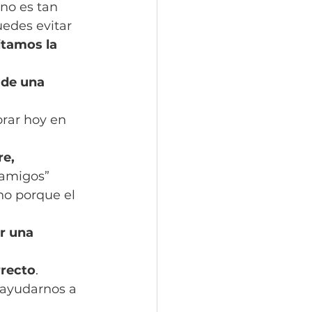
no es tan 
edes evitar 
tamos la 
 de una 
rar hoy en 
e, 
“amigos” 
no porque el 
r una 
rrecto
.
 ayudarnos a 