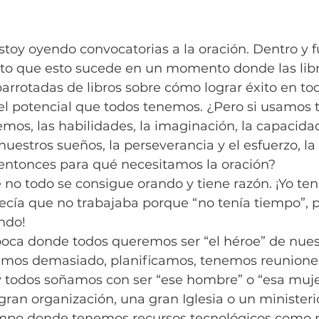
stoy oyendo convocatorias a la oración. Dentro y f
oto que esto sucede en un momento donde las libr
barrotadas de libros sobre cómo lograr éxito en to
 potencial que todos tenemos. ¿Pero si usamos t
mos, las habilidades, la imaginación, la capacida
nuestros sueños, la perseverancia y el esfuerzo, la 
 entonces para qué necesitamos la oración?
no todo se consigue orando y tiene razón. ¡Yo ten
decía que no trabajaba porque “no tenía tiempo”,
ndo!
oca donde todos queremos ser “el héroe” de nues
jamos demasiado, planificamos, tenemos reunione
y todos soñamos con ser “ese hombre” o “esa muje
ran organización, una gran Iglesia o un ministerio
mpo donde tenemos recursos tecnológicos como n