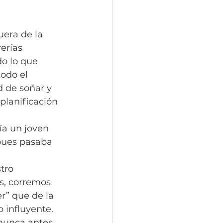
uera de la 
erías 
do lo que 
odo el 
d de soñar y 
planificación 
ía un joven 
 pues pasaba 
tro 
s, corremos 
r” que de la 
 influyente. 
unca antes. 