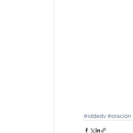
#iddedv
#oración