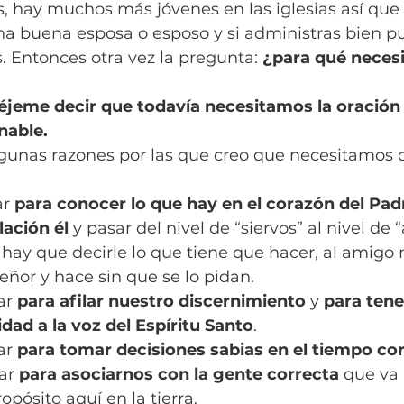
, hay muchos más jóvenes en las iglesias así que 
una buena esposa o esposo y si administras bien pu
. Entonces otra vez la pregunta: 
¿para qué necesi
éjeme decir que todavía necesitamos la oración
nable.
gunas razones por las que creo que necesitamos o
ar
 para conocer lo que hay en el corazón del Padr
lación él
 y pasar del nivel de “siervos” al nivel de 
vo hay que decirle lo que tiene que hacer, al amigo 
ñor y hace sin que se lo pidan.
ar 
para afilar nuestro discernimiento
 y 
para tene
dad a la voz del Espíritu Santo
.
ar 
para tomar decisiones sabias en el tiempo co
ar 
para asociarnos con la gente correcta 
que va
opósito aquí en la tierra.