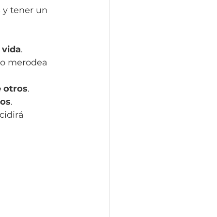
s
 y tener un 
 vida
.
lo merodea 
 otros
.
mos
.
cidirá 