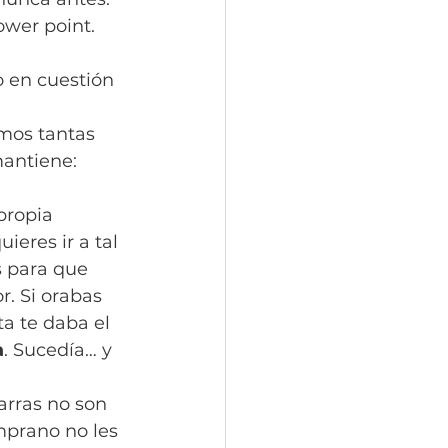
ower point. 
 en cuestión 
mos tantas 
antiene: 
propia 
ieres ir a tal 
s para que 
. Si orabas 
a te daba el 
a
. Sucedía… y 
arras no son 
emprano no les 